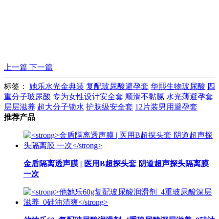
上一篇
下一篇
标签：
她乐水光金典装
复配玻尿酸避孕套
华熙生物玻尿酸
四
重分子玻尿酸
专为女性设计安全套
顺滑不黏腻
水光薄避孕套
层层滋养
超大分子锁水
护肤级安全套
12片装男用避孕套
推荐产品
金盾隔离透声膜 | 医用B超探头套 阴道超声探头隔离膜
一次