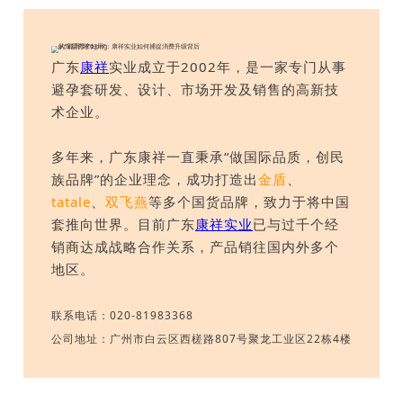
广东
康祥
实业成立于2002年，是一家专门从事
避孕套研发、设计、市场开发及销售的高新技
术企业。
多年来，广东康祥一直秉承“做国际品质，创民
族品牌”的企业理念，成功打造出
金盾
、
tatale
、
双飞燕
等多个国货品牌，致力于将中国
套推向世界。目前广东
康祥实业
已与过千个经
销商达成战略合作关系，产品销往国内外多个
地区。
联系电话：020-81983368
公司地址：广州市白云区西槎路807号聚龙工业区22栋4楼