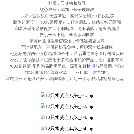
材质：天然橡胶胶乳
核心成分：添加小分子玻尿酸
小分子玻尿酸可快速渗透，实现深层锁水+长效滋养
胶体超薄设计（003级厚度），贴合肌肤，触感真实无隔阂
润滑液采用亲肤配方，水润顺滑但绝不油腻，清爽易清理
告别干涩不适，全程水润自在
超薄体验增强亲密感知，情感连接更自然
不油腻配方，事后轻松无负担，呵护双方私密健康
他她乐专注两性健康领域20余年，产品通过国家医疗器械认证
小分子玻尿酸技术已应用于多款热销私护产品，用户复购率高
“003超轻薄”系列为品牌明星线，深受年轻
情侣
与品质用户青睐
他她乐003超轻薄避孕套——不止薄，更懂“润”。
深层滋养 × 超薄贴合 × 清爽体验，让每一次亲密都如初见般心动。