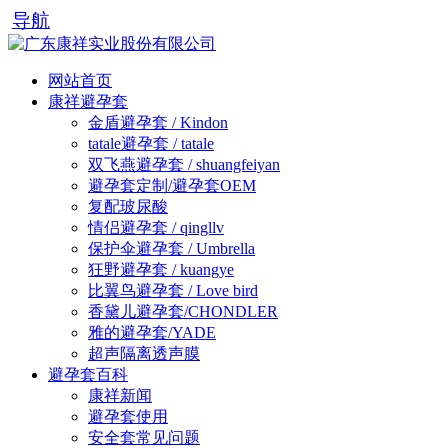
导航
网站首页
康祥避孕套
金盾避孕套 / Kindon
tatale避孕套 / tatale
双飞燕避孕套 / shuangfeiyan
避孕套定制/避孕套OEM
复配玻尿酸
情侣避孕套 / qingllv
保护伞避孕套 / Umbrella
狂野避孕套 / kuangye
比翼鸟避孕套 / Love bird
香黛儿避孕套/CHONDLER
雅的避孕套/YADE
超声隔离透声膜
避孕套百科
康祥新闻
避孕套使用
安全套常见问题