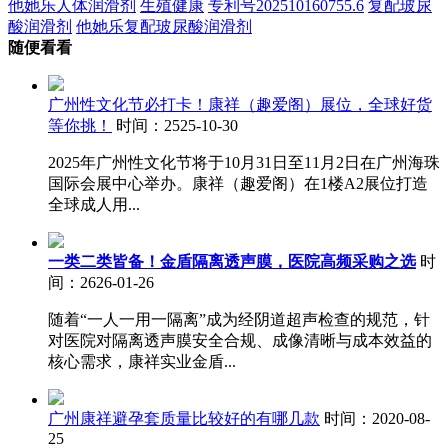
他她乐人体润滑剂
生殖健康
专利号202510160755.6
复配玻尿
酸润滑剂
他她乐复配玻尿酸润滑剂
随便看看
广州性文化节必打卡！康祥（趣爱阁）展位，全球好货
等你挑！
时间：2525-10-30
2025年广州性文化节将于10月31日至11月2日在广州海珠
国际会展中心举办。康祥（趣爱阁）在1楼A2展位打造
全球成人用...
一类二类皆备！金盾隔离透声膜，医院高频采购之选
时
间：2626-01-26
随着“一人一用一隔离”成为经阴道超声检查的规范，针
对医院对隔离透声膜安全合规、成像清晰与成本效益的
核心需求，康祥实业金盾...
广州康祥避孕套质量比较好的有哪几款
时间：2020-08-
25