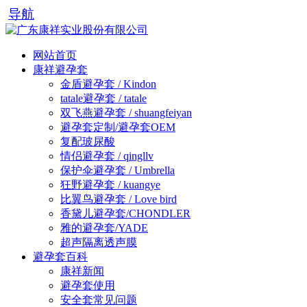
导航
网站首页
康祥避孕套
金盾避孕套 / Kindon
tatale避孕套 / tatale
双飞燕避孕套 / shuangfeiyan
避孕套定制/避孕套OEM
复配玻尿酸
情侣避孕套 / qingllv
保护伞避孕套 / Umbrella
狂野避孕套 / kuangye
比翼鸟避孕套 / Love bird
香黛儿避孕套/CHONDLER
雅的避孕套/YADE
超声隔离透声膜
避孕套百科
康祥新闻
避孕套使用
安全套常见问题