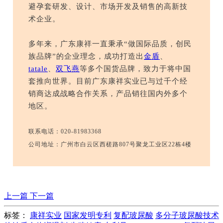
避孕套研发、设计、市场开发及销售的高新技
术企业。
多年来，广东康祥一直秉承“做国际品质，创民
族品牌”的企业理念，成功打造出
金盾
、
tatale
、
双飞燕
等多个国货品牌，致力于将中国
套推向世界。目前广东康祥实业已与过千个经
销商达成战略合作关系，产品销往国内外多个
地区。
联系电话：020-81983368
公司地址：广州市白云区西槎路807号聚龙工业区22栋4楼
上一篇
下一篇
标签：
康祥实业
国家发明专利
复配玻尿酸
多分子玻尿酸技术