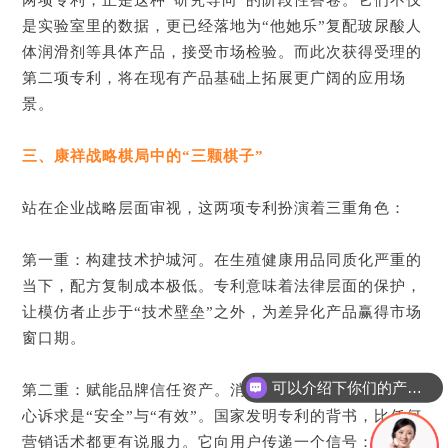
两项专利，正是这种“研究导向”的阶段性答卷。它们不仅
是实验室里的数据，更已经落地为“他她乐”复配玻尿酸人
体润滑剂等具体产品，接受市场检验。而此次获得受理的
第二项专利，将在现有产品基础上拓展更广阔的应用场
景。
三、康祥战略棋局中的“三颗棋子”
站在企业战略层面审视，这两项专利扮演着三重角色：
第一重：构建技术护城河。在生殖健康用品同质化严重的
当下，配方复制成本极低。专利意味着法律层面的保护，
让模仿者止步于“技术壁垒”之外，为差异化产品赢得市场
窗口期。
可以介绍下你们的产品么？
第二重：赋能品牌信任资产。消费者对生殖健康产品的核
心诉求是“安全”与“有效”。国家发明专利的背书，比任何
营销话术都更有说服力。它向用户传递一个信号：这是一