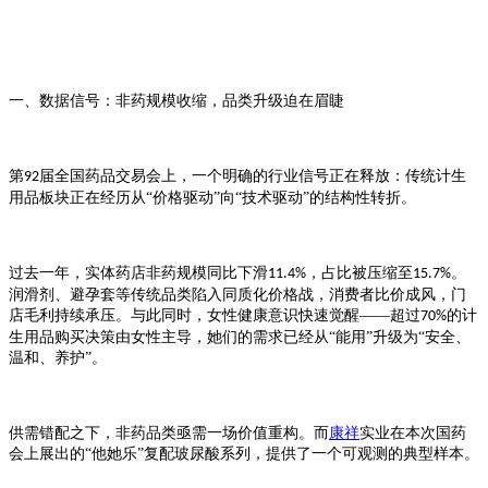
一、数据信号：非药规模收缩，品类升级迫在眉睫
第
届全国药品交易会上，一个明确的行业信号正在释放：传统计生
92
用品板块正在经历从“价格驱动”向“技术驱动”的结构性转折。
过去一年，实体药店非药规模同比下滑
，占比被压缩至
。
11.4%
15.7%
润滑剂、避孕套等传统品类陷入同质化价格战，消费者比价成风，门
店毛利持续承压。与此同时，女性健康意识快速觉醒——超过
的计
70%
生用品购买决策由女性主导，她们的需求已经从“能用”升级为“安全、
温和、养护”。
供需错配之下，非药品类亟需一场价值重构。而
康祥
实业在本次
国
药
会上展出的
“他她乐”复配玻尿酸系列，提供了一个可观测的典型样本。