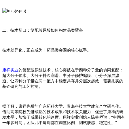
二、技术切口：复配玻尿酸如何构建品类壁垒
技术差异化，正在成为非药品类突围的核心抓手。
康祥实业
的复配玻尿酸技术，核心突破在于四种分子量的协同复配：
超大分子锁水、大分子持久润滑、中分子修护黏膜、小分子深层渗
透。让四种分子量在同一配方中稳定共存并分层次起效，需要扎实的
基础研究与工艺控制。
据了解，康祥先后与广东药科大学、青岛科技大学建立产学研合作
。
借助高等院校先进成熟的技术成果和技术攻关能力，促进了康祥的研
发水平，加快了成果转化的速度。康祥实业创始人
陈林侨说，
“中间有
一年多时间，团队几乎每周都在调整比例、测试
肤感、
稳定性。
”