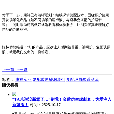
对于下一步，康祥已有清晰规划：继续深耕复配技术，围绕私护健康
开发场景化产品（如不同场景的润滑液、与避孕套搭配的护理套
装），同时帮助药店做好终端教育和体验服务，让消费者真正理解好
产品的判断标准。
陈林侨总结道：
“好的产品，应该让人感到被尊重、被呵护。复配玻尿
酸，就是我们交出的一份答卷。”
上一篇
下一篇
标签：
康祥实业
复配玻尿酸润滑剂
复配玻尿酸避孕套
随便看看
“TA总说没新意了…”别慌！金盾仿生虎刺套，为爱注入
新刺激！
时间：2525-10-17