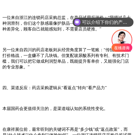
一位来自浙江的连锁药店采购总监，在产品试用后评价：
“我摸过几十
可以介绍下你们的产品么？
种润滑剂，你们这个肤感最像护肤品——润而不腻，吸收感明显。这
种差异化，顾客自己就能感知到，不需要店员硬推。”
另一位来自四川的药店老板则从经营角度算了一笔账：
“传统计生用品
打价格战，一盒赚不了几块钱。但复配玻尿酸系列有专利、有技术门
槛，我们可以把它做成利润型单品，既能提升客单价，又能强化门店
的专业形象。”
四
、渠道反应：药店采购逻辑从
“看返点”转向“看产品力”
本届国药会更值得关注的，是渠道端认知的系统性变化。
在康祥展位前，最常听到的关键词不再是
“多少钱”或“返点政策”，而