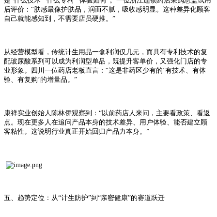
是“什么技术”“什么专利”“体验如何”。一位浙江连锁药店采购总监试用
后评价：“肤感最像护肤品，润而不腻，吸收感明显。这种差异化顾客
自己就能感知到，不需要店员硬推。”
从经营模型看，传统计生用品一盒利润仅几元，而具有专利技术的复
配玻尿酸系列可以成为利润型单品，既提升客单价，又强化门店的专
业形象。四川一位药店老板直言：
“这是非药区少有的‘有技术、有体
验、有复购’的增量品。”
康祥实业创始人陈林侨观察到：
“以前药店人来问，主要看政策、看返
点。现在更多人在追问产品本身的技术差异、用户体验、能否建立顾
客粘性。这说明行业真正开始回归产品力本身。”
五
、趋势定位：从
“计生防护”到“亲密健康”的赛道跃迁