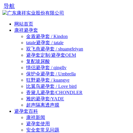
导航
网站首页
康祥避孕套
金盾避孕套 / Kindon
tatale避孕套 / tatale
双飞燕避孕套 / shuangfeiyan
避孕套定制/避孕套OEM
复配玻尿酸
情侣避孕套 / qingllv
保护伞避孕套 / Umbrella
狂野避孕套 / kuangye
比翼鸟避孕套 / Love bird
香黛儿避孕套/CHONDLER
雅的避孕套/YADE
超声隔离透声膜
避孕套百科
康祥新闻
避孕套使用
安全套常见问题